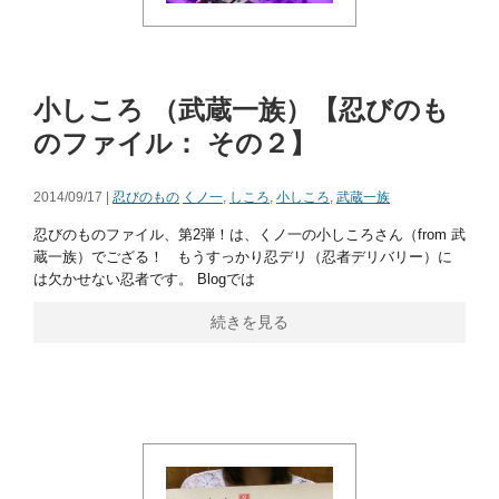
小しころ （武蔵一族）【忍びのも
のファイル： その２】
2014/09/17 |
忍びのもの
くノ一
,
しころ
,
小しころ
,
武蔵一族
忍びのものファイル、第2弾！は、くノ一の小しころさん（from 武
蔵一族）でござる！ もうすっかり忍デリ（忍者デリバリー）に
は欠かせない忍者です。 Blogでは
続きを見る