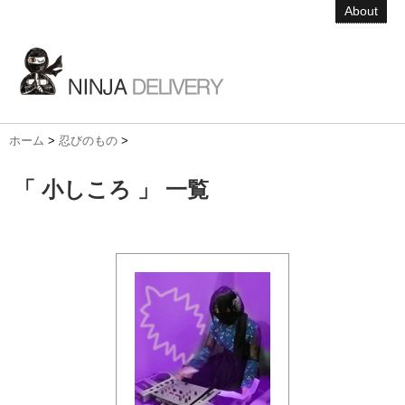
About
ホーム
>
忍びのもの
>
「 小しころ 」 一覧