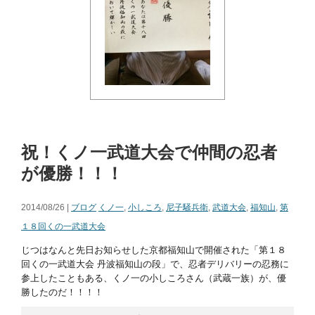
祝！くノ一武道大会で仲間の忍者
が優勝！！！
2014/08/26 |
ブログ
くノ一
,
小しころ
,
尼子騒兵衛
,
武道大会
,
福知山
,
第
１８回くの一武道大会
じつはなんと先日お知らせした京都福知山で開催された「第１８
回くの一武道大会 丹波福知山の段」で、忍者デリバリーの忍務に
参上したこともある、くノ一の小しころさん（武蔵一族）が、優
勝したのだ！！！！