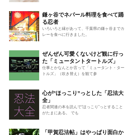
鎌ヶ谷でネパール料理を食べて踊
る忍者
いろいろと縁があって、千葉県の鎌ヶ谷までカ
レーを食べに行きました。
ぜんぜん可愛くないけど観に行っ
た「ミュータントタートルズ」
仕事とかなんとか言って「ミュータント・ター
トルズ」（吹き替え）を観て参
心が”ほっこり”っとした「忍法大
全」
忍者関連の本を読んで”ほっこり”っとすること
がたまにある。 でも
「甲賀忍法帖」はやっぱり面白か