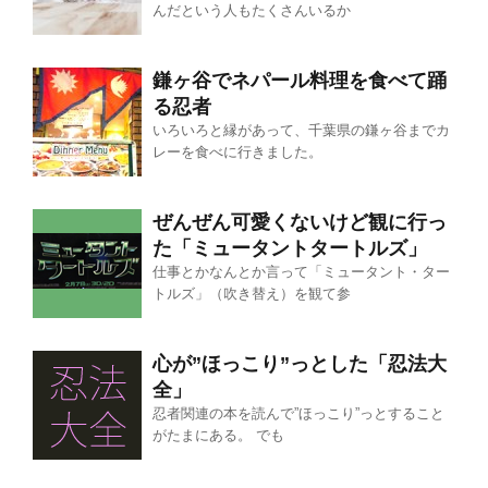
んだという人もたくさんいるか
鎌ヶ谷でネパール料理を食べて踊
る忍者
いろいろと縁があって、千葉県の鎌ヶ谷までカ
レーを食べに行きました。
ぜんぜん可愛くないけど観に行っ
た「ミュータントタートルズ」
仕事とかなんとか言って「ミュータント・ター
トルズ」（吹き替え）を観て参
心が”ほっこり”っとした「忍法大
全」
忍者関連の本を読んで”ほっこり”っとすること
がたまにある。 でも