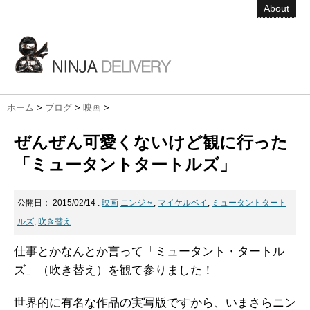
About
ホーム
>
ブログ
>
映画
>
ぜんぜん可愛くないけど観に行った
「ミュータントタートルズ」
公開日：
2015/02/14
:
映画
ニンジャ
,
マイケルベイ
,
ミュータントタート
ルズ
,
吹き替え
仕事とかなんとか言って「ミュータント・タートル
ズ」（吹き替え）を観て参りました！
世界的に有名な作品の実写版ですから、いまさらニン