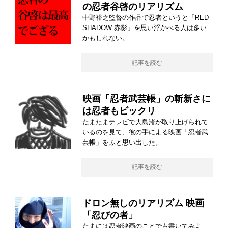
の忍者谷啓のリアリズム
中野裕之監督の作品で忍者というと「RED
SHADOW 赤影」を思い浮かべる人は多い
かもしれない。
記事を読む
映画「忍者武芸帳」の斬新さに
は忍者もビックリ
たまたまテレビで大島渚が取り上げられて
いるのを見て、彼の手による映画「忍者武
芸帳」をふと思い出した。
記事を読む
ドロン無しのリアリズム 映画
「忍びの者」
たまには忍者映画のことでも書いてみよ