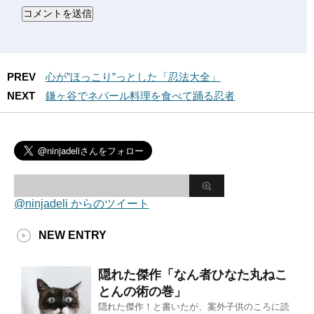
PREV
心が”ほっこり”っとした「忍法大全」
NEXT
鎌ヶ谷でネパール料理を食べて踊る忍者
@ninjadeli からのツイート
NEW ENTRY
隠れた傑作「なん者ひなた丸ねこ
とんの術の巻」
隠れた傑作！と書いたが、案外子供のころに読