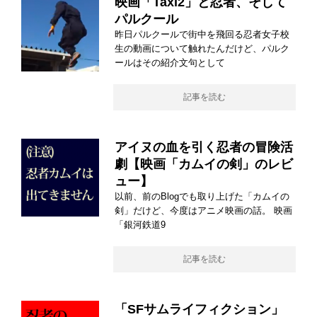
映画「Taxi2」と忍者、そして
パルクール
昨日パルクールで街中を飛回る忍者女子校
生の動画について触れたんだけど、パルク
ールはその紹介文句として
記事を読む
アイヌの血を引く忍者の冒険活
劇【映画「カムイの剣」のレビ
ュー】
以前、前のBlogでも取り上げた「カムイの
剣」だけど、今度はアニメ映画の話。 映画
「銀河鉄道9
記事を読む
「SFサムライフィクション」