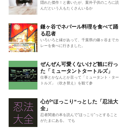
隠れた傑作！と書いたが、案外子供のころに読
んだという人もたくさんいるか
鎌ヶ谷でネパール料理を食べて踊
る忍者
いろいろと縁があって、千葉県の鎌ヶ谷までカ
レーを食べに行きました。
ぜんぜん可愛くないけど観に行っ
た「ミュータントタートルズ」
仕事とかなんとか言って「ミュータント・ター
トルズ」（吹き替え）を観て参
心が”ほっこり”っとした「忍法大
全」
忍者関連の本を読んで”ほっこり”っとすること
がたまにある。 でも