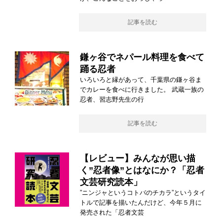
記事を読む
鎌ヶ谷でネパール料理を食べて
踊る忍者
いろいろと縁があって、千葉県の鎌ヶ谷ま
でカレーを食べに行きました。 武蔵一族の
忍者、習志野先生の行
記事を読む
【レビュー】みんなが思い描
く”忍者像”とはなにか？「忍者
文芸研究読本」
”ニンジャというコトバのチカラ”というタイ
トルで記事を描いたんだけど、今年５月に
発売された「忍者文芸