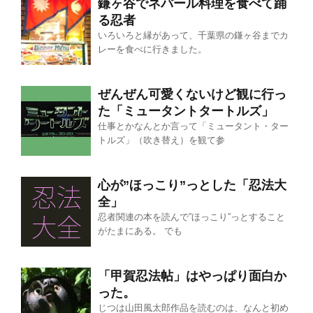
鎌ヶ谷でネパール料理を食べて踊
る忍者
いろいろと縁があって、千葉県の鎌ヶ谷までカ
レーを食べに行きました。
ぜんぜん可愛くないけど観に行っ
た「ミュータントタートルズ」
仕事とかなんとか言って「ミュータント・ター
トルズ」（吹き替え）を観て参
心が”ほっこり”っとした「忍法大
全」
忍者関連の本を読んで”ほっこり”っとすること
がたまにある。 でも
「甲賀忍法帖」はやっぱり面白か
った。
じつは山田風太郎作品を読むのは、なんと初め