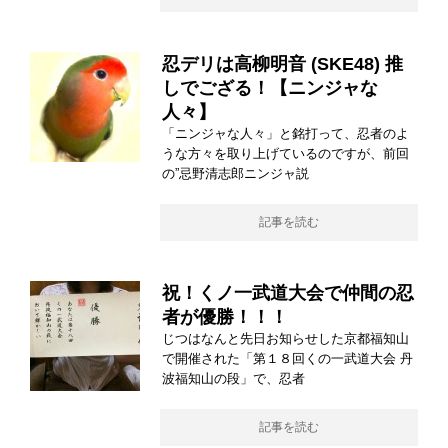
忍デリは高柳明音 (SKE48) 推
しでござる！【ニンジャな
人々】
「ニンジャな人々」と銘打って、忍者のよ
うな方々を取り上げているのですが、前回
の”忌野清志郎ニンジャ説
記事を読む
祝！くノ一武道大会で仲間の忍
者が優勝！！！
じつはなんと先日お知らせした京都福知山
で開催された「第１８回くの一武道大会 丹
波福知山の段」で、忍者
記事を読む