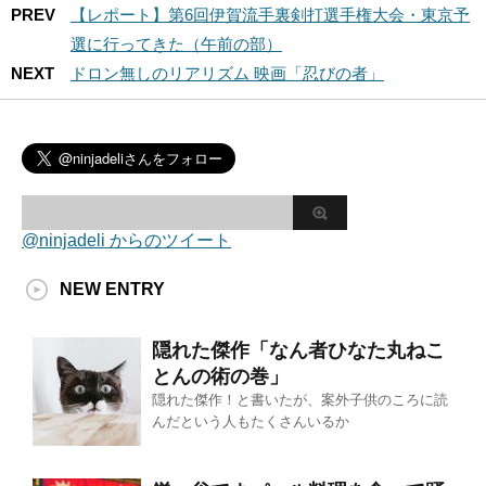
PREV
【レポート】第6回伊賀流手裏剣打選手権大会・東京予
選に行ってきた（午前の部）
NEXT
ドロン無しのリアリズム 映画「忍びの者」
@ninjadeli からのツイート
NEW ENTRY
隠れた傑作「なん者ひなた丸ねこ
とんの術の巻」
隠れた傑作！と書いたが、案外子供のころに読
んだという人もたくさんいるか