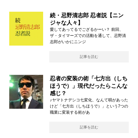
続・忌野清志郎 忍者説【ニン
ジャな人々】
愛してあってるでござるかーい？ 前回、
ザ・タイマーズでの活動を通して、忌野清
志郎がいかにニンジ
記事を読む
忍者の変装の術「七方出（しち
ほうで）」現代だったらこんな
感じ？
♪ヤマトナデシコ七変化、なんて唄があった
けど「七方出（しちほうで）」という7つの
職業に変装する術があ
記事を読む