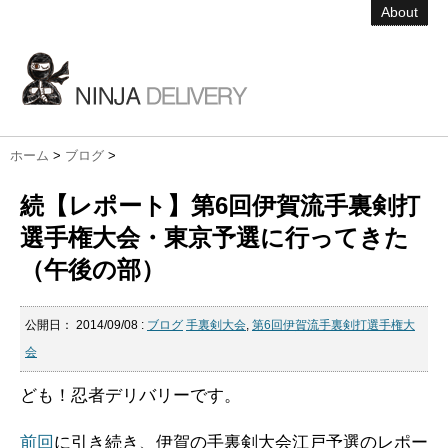
About
ホーム
>
ブログ
>
続【レポート】第6回伊賀流手裏剣打
選手権大会・東京予選に行ってきた
（午後の部）
公開日：
2014/09/08
:
ブログ
手裏剣大会
,
第6回伊賀流手裏剣打選手権大
会
ども！忍者デリバリーです。
前回
に引き続き、伊賀の手裏剣大会江戸予選のレポー